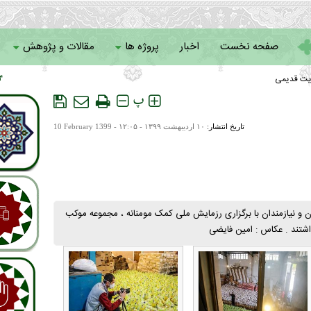
صفحه نخست
اخبار
پروژه ها
مقالات و پژوهش
یت قدیمی
 ۰۰
سامانه خادمان
پ
تاریخ انتشار:
۱۰ ارديبهشت ۱۳۹۹ - ۱۲:۰۵ -
10 February 1399
 و نیازمندان با برگزاری رزمایش ملی کمک مومنانه ، مجموعه موکب
داشتند . عکاس : امین فایضی