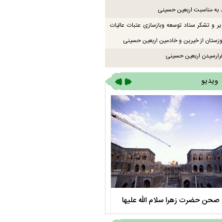
 به مناسبت اربعین حسینی
یر و تشکر ستاد توسعه وبازسازی عتبات عالیات
زستان از خیرین و خادمین اربعین حسینی
رارسیدن اربعین حسینی
ویدیو
صحن حضرت زهرا سلام الله علیها
مستند بلند - تارعشق، پود ارادت - قس