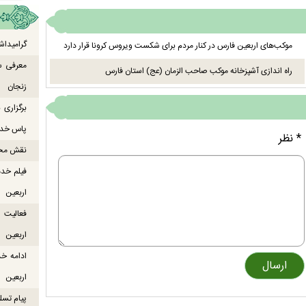
گرامیداش
موکب‌های اربعین فارس در کنار مردم برای شکست ویروس کرونا قرار دارد
معرفی س
راه اندازی آشپزخانه موکب صاحب الزمان (عج) استان فارس
زنجان
برگزاری
پاس خدما
* نظر
نقش محور
فیلم خدم
اربعین
اربعین
ادامه خ
اربعین
پیام تسل