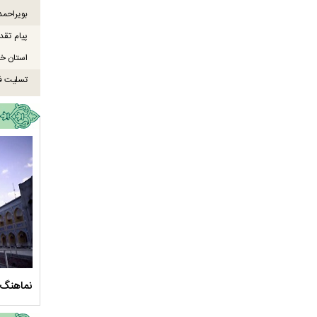
بویراحمد
پیام تقد
استان خو
تسلیت ف
سلام الله علیها
مستند بلند - تارعشق، پود ارادت - قسمت دوم
نماهنگ 