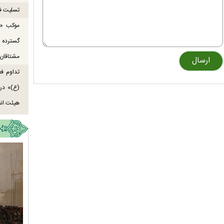
تسلیت ف
موکب «ع
گسترده
مشتاقان 
تداوم ف
هیئت انص