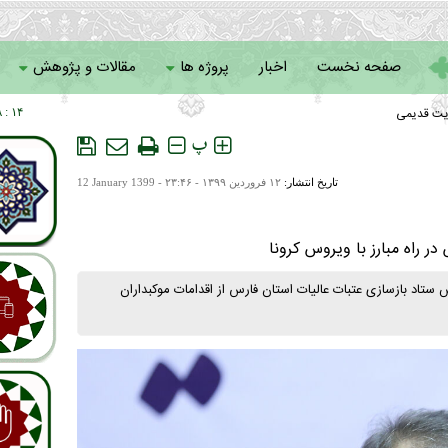
صفحه نخست
اخبار
پروژه ها
مقالات و پژوهش
یت قدیمی
۱۴ : ۱۸
سامانه خادمان
پ
تاریخ انتشار:
۱۲ فروردين ۱۳۹۹ - ۲۳:۴۶ -
12 January 1399
ر راه مبارز با ویروس کرونا
 ستاد بازسازی عتبات عالیات استان فارس از اقدامات موکبداران