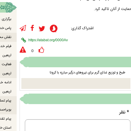
یت از آنان تاکید کرد.
برگزاری
اشتراک گذاری:
پاس خدما
نقش محور
فیلم خدم
0
اربعین
طبخ و توزیع غذای گرم برای نیرو‌های درگیر مبارزه با کرونا
اربعین
ادامه خ
اربعین
پیام تسل
بویراحمد
* نظر
پیام تقد
استان خو